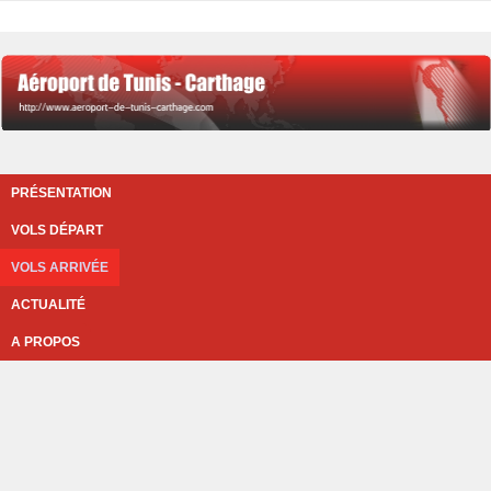
PRÉSENTATION
VOLS DÉPART
VOLS ARRIVÉE
ACTUALITÉ
A PROPOS