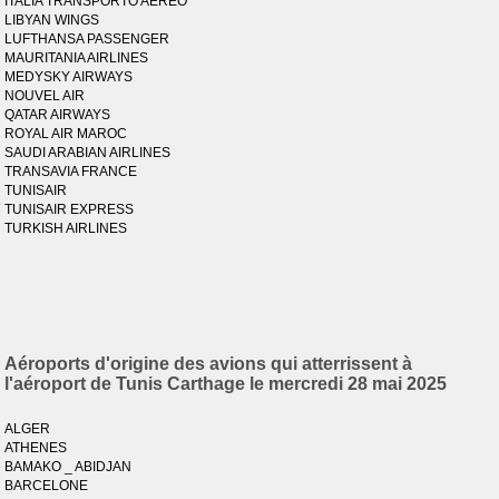
ITALIA TRANSPORTO AEREO
LIBYAN WINGS
LUFTHANSA PASSENGER
MAURITANIA AIRLINES
MEDYSKY AIRWAYS
NOUVEL AIR
QATAR AIRWAYS
ROYAL AIR MAROC
SAUDI ARABIAN AIRLINES
TRANSAVIA FRANCE
TUNISAIR
TUNISAIR EXPRESS
TURKISH AIRLINES
Aéroports d'origine des avions qui atterrissent à
l'aéroport de Tunis Carthage le mercredi 28 mai 2025
ALGER
ATHENES
BAMAKO _ ABIDJAN
BARCELONE