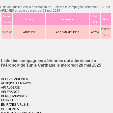
Liste de tous les vols à destination de Tunis via la compagnie aérienne AEGEAN
AIRLINES en date du mercredi 28 mai 2025
Heure
N° de
Origine
Compagnie
Statut
Locale
Vol
ATTERRI
23:55:00
ATHENES
AEGEAN AIRLINES
A3734
00:10
Liste des compagnies aériennes qui atterrissent à
l'aéroport de Tunis Carthage le mercredi 28 mai 2025
AEGEAN AIRLINES
AFRIQIYAH AIRWAYS
AIR ALGERIE
AIR FRANCE
BERNIQ AIRWAYS
EGYPT AIR
EMIRATES AIRLINE
INTERLINES