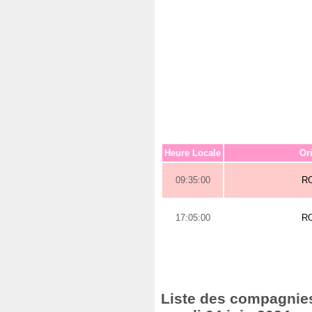
Heure Locale
Or
09:35:00
R
17:05:00
R
Liste des compagnies 