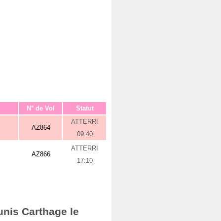
N° de Vol
Statut
ATTERRI
AZ864
09:40
ATTERRI
AZ866
17:10
unis Carthage le