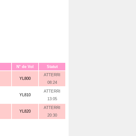
N° de Vol
Statut
ATTERRI
YL800
08:24
ATTERRI
YL810
13:05
ATTERRI
YL820
20:30