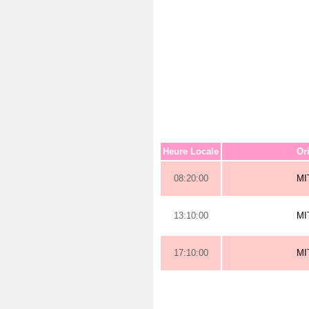
Heure Locale
Or
08:20:00
MI
13:10:00
MI
17:10:00
MI