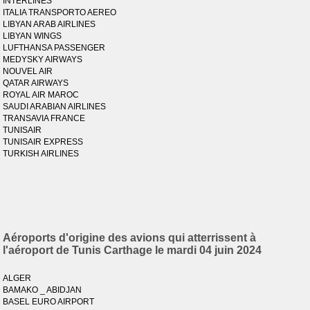
INTERLINES
ITALIA TRANSPORTO AEREO
LIBYAN ARAB AIRLINES
LIBYAN WINGS
LUFTHANSA PASSENGER
MEDYSKY AIRWAYS
NOUVEL AIR
QATAR AIRWAYS
ROYAL AIR MAROC
SAUDI ARABIAN AIRLINES
TRANSAVIA FRANCE
TUNISAIR
TUNISAIR EXPRESS
TURKISH AIRLINES
Aéroports d'origine des avions qui atterrissent à
l'aéroport de Tunis Carthage le mardi 04 juin 2024
ALGER
BAMAKO _ ABIDJAN
BASEL EURO AIRPORT