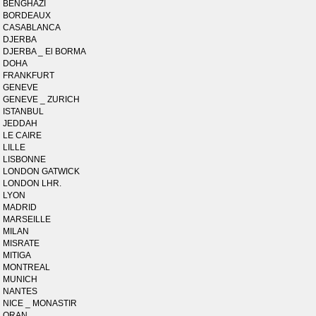
BENGHAZI
BORDEAUX
CASABLANCA
DJERBA
DJERBA _ El BORMA
DOHA
FRANKFURT
GENEVE
GENEVE _ ZURICH
ISTANBUL
JEDDAH
LE CAIRE
LILLE
LISBONNE
LONDON GATWICK
LONDON LHR.
LYON
MADRID
MARSEILLE
MILAN
MISRATE
MITIGA
MONTREAL
MUNICH
NANTES
NICE _ MONASTIR
ORAN