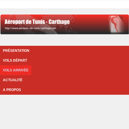
PRÉSENTATION
VOLS DÉPART
VOLS ARRIVÉE
ACTUALITÉ
A PROPOS