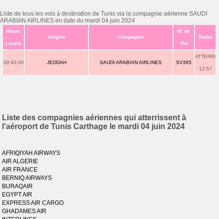
Liste de tous les vols à destination de Tunis via la compagnie aérienne SAUDI
ARABIAN AIRLINES en date du mardi 04 juin 2024
Heure
N° de
Origine
Compagnie
Statut
Locale
Vol
ATTERRI
09:40:00
JEDDAH
SAUDI ARABIAN AIRLINES
SV365
12:57
Liste des compagnies aériennes qui atterrissent à
l'aéroport de Tunis Carthage le mardi 04 juin 2024
AFRIQIYAH AIRWAYS
AIR ALGERIE
AIR FRANCE
BERNIQ AIRWAYS
BURAQAIR
EGYPT AIR
EXPRESS AIR CARGO
GHADAMES AIR