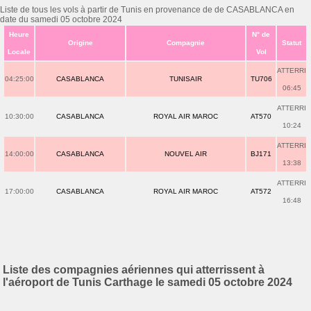
Liste de tous les vols à partir de Tunis en provenance de de CASABLANCA en
date du samedi 05 octobre 2024
Heure
N° de
Origine
Compagnie
Statut
Locale
Vol
ATTERRI
04:25:00
CASABLANCA
TUNISAIR
TU706
06:45
ATTERRI
10:30:00
CASABLANCA
ROYAL AIR MAROC
AT570
10:24
ATTERRI
14:00:00
CASABLANCA
NOUVEL AIR
BJ171
13:38
ATTERRI
17:00:00
CASABLANCA
ROYAL AIR MAROC
AT572
16:48
Liste des compagnies aériennes qui atterrissent à
l'aéroport de Tunis Carthage le samedi 05 octobre 2024