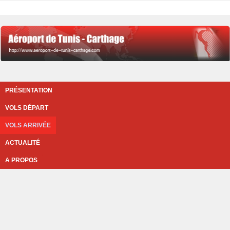
PRÉSENTATION
VOLS DÉPART
VOLS ARRIVÉE
ACTUALITÉ
A PROPOS