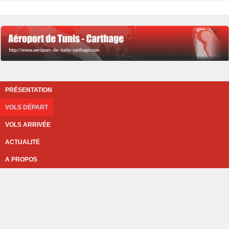
PRÉSENTATION
VOLS DÉPART
VOLS ARRIVÉE
ACTUALITÉ
A PROPOS