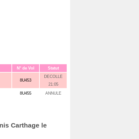
N° de Vol
Statut
DECOLLE
8U453
21:05
8U455
ANNULE
nis Carthage le