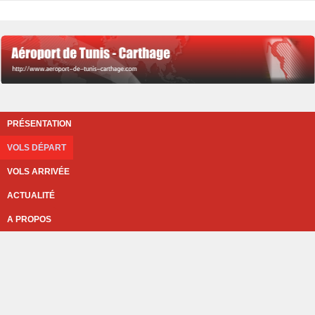
PRÉSENTATION
VOLS DÉPART
VOLS ARRIVÉE
ACTUALITÉ
A PROPOS