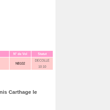
N° de Vol
Statut
DECOLLE
NB102
10:10
nis Carthage le