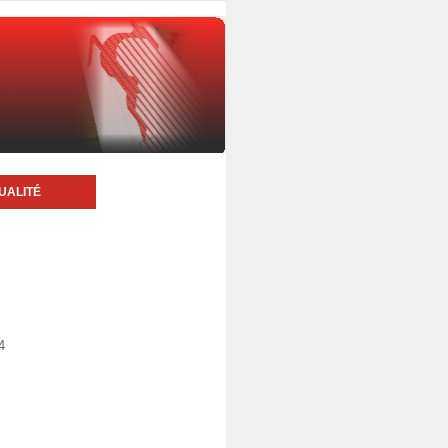
UALITÉ
4