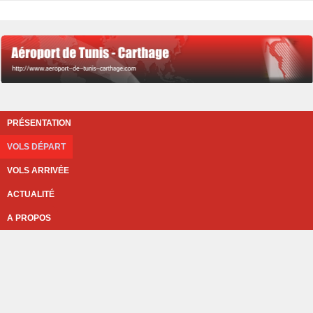
PRÉSENTATION
VOLS DÉPART
VOLS ARRIVÉE
ACTUALITÉ
A PROPOS