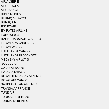
AIR ALGERIE
AIR EUROPA
AIR FRANCE
BBN AIRLINES
BERNIQ AIRWAYS
BURAQAIR
EGYPT AIR
EMIRATES AIRLINE
EUROWINGS
ITALIA TRANSPORTO AEREO
LIBYAN ARAB AIRLINES
LIBYAN WINGS
LUFTHANSA CARGO
LUFTHANSA PASSENGER
MEDYSKY AIRWAYS
NOUVEL AIR
QATAR AIRWAYS
QATAR-AIRWAYS
ROYAL JORDANIAN AIRLINES
ROYAL AIR MAROC
SAUDI ARABIAN AIRLINES
TRANSAVIA FRANCE
TUNISAIR
TUNISAIR EXPRESS
TURKISH AIRLINES