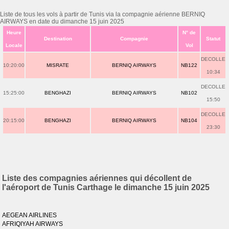
Liste de tous les vols à partir de Tunis via la compagnie aérienne BERNIQ
AIRWAYS en date du dimanche 15 juin 2025
Heure
N° de
Destination
Compagnie
Statut
Locale
Vol
DECOLLE
10:20:00
MISRATE
BERNIQ AIRWAYS
NB122
10:34
DECOLLE
15:25:00
BENGHAZI
BERNIQ AIRWAYS
NB102
15:50
DECOLLE
20:15:00
BENGHAZI
BERNIQ AIRWAYS
NB104
23:30
Liste des compagnies aériennes qui décollent de
l'aéroport de Tunis Carthage le dimanche 15 juin 2025
AEGEAN AIRLINES
AFRIQIYAH AIRWAYS