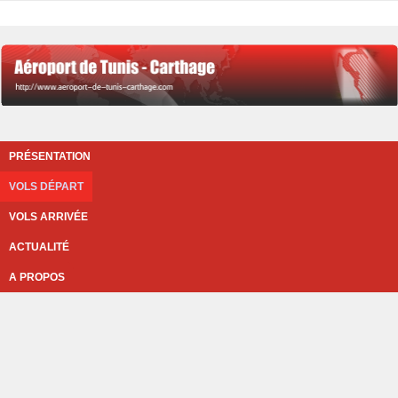
PRÉSENTATION
VOLS DÉPART
VOLS ARRIVÉE
ACTUALITÉ
A PROPOS