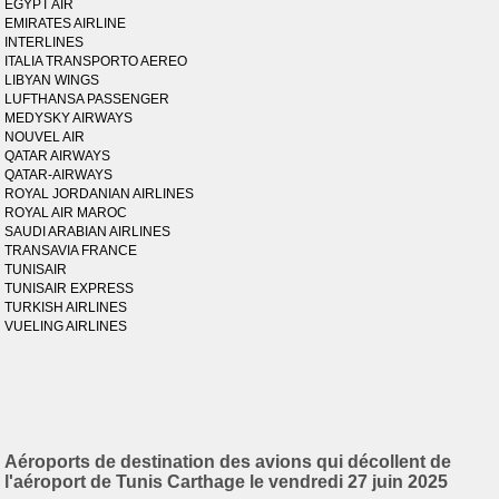
EGYPT AIR
EMIRATES AIRLINE
INTERLINES
ITALIA TRANSPORTO AEREO
LIBYAN WINGS
LUFTHANSA PASSENGER
MEDYSKY AIRWAYS
NOUVEL AIR
QATAR AIRWAYS
QATAR-AIRWAYS
ROYAL JORDANIAN AIRLINES
ROYAL AIR MAROC
SAUDI ARABIAN AIRLINES
TRANSAVIA FRANCE
TUNISAIR
TUNISAIR EXPRESS
TURKISH AIRLINES
VUELING AIRLINES
Aéroports de destination des avions qui décollent de
l'aéroport de Tunis Carthage le vendredi 27 juin 2025