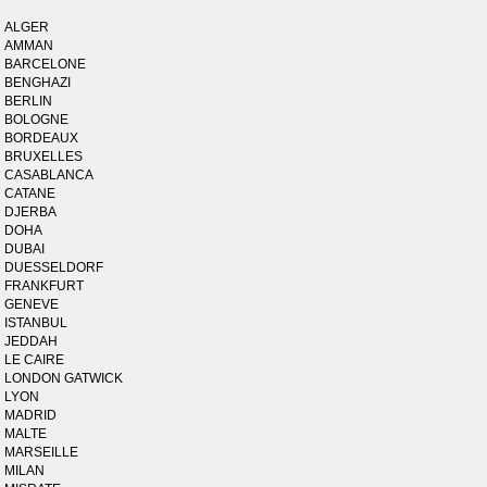
ALGER
AMMAN
BARCELONE
BENGHAZI
BERLIN
BOLOGNE
BORDEAUX
BRUXELLES
CASABLANCA
CATANE
DJERBA
DOHA
DUBAI
DUESSELDORF
FRANKFURT
GENEVE
ISTANBUL
JEDDAH
LE CAIRE
LONDON GATWICK
LYON
MADRID
MALTE
MARSEILLE
MILAN