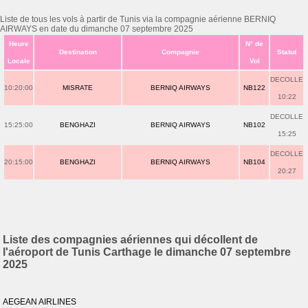
Liste de tous les vols à partir de Tunis via la compagnie aérienne BERNIQ
AIRWAYS en date du dimanche 07 septembre 2025
Heure
N° de
Destination
Compagnie
Statut
Locale
Vol
DECOLLE
10:20:00
MISRATE
BERNIQ AIRWAYS
NB122
10:22
DECOLLE
15:25:00
BENGHAZI
BERNIQ AIRWAYS
NB102
15:25
DECOLLE
20:15:00
BENGHAZI
BERNIQ AIRWAYS
NB104
20:27
Liste des compagnies aériennes qui décollent de
l'aéroport de Tunis Carthage le dimanche 07 septembre
2025
AEGEAN AIRLINES