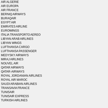
AIR ALGERIE
AIR EUROPA
AIR FRANCE
BERNIQ AIRWAYS
BURAQAIR
EGYPT AIR
EMIRATES AIRLINE
EUROWINGS
ITALIA TRANSPORTO AEREO
LIBYAN ARAB AIRLINES
LIBYAN WINGS
LUFTHANSA CARGO
LUFTHANSA PASSENGER
MEDYSKY AIRWAYS
MIRAJ AIRLINES
NOUVEL AIR
QATAR AIRWAYS
QATAR-AIRWAYS
ROYAL JORDANIAN AIRLINES
ROYAL AIR MAROC
SAUDI ARABIAN AIRLINES
TRANSAVIA FRANCE
TUNISAIR
TUNISAIR EXPRESS
TURKISH AIRLINES