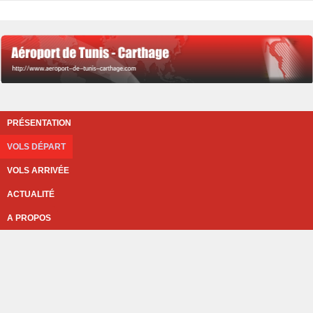
PRÉSENTATION
VOLS DÉPART
VOLS ARRIVÉE
ACTUALITÉ
A PROPOS