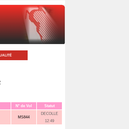
UALITÉ
2
N° de Vol
Statut
DECOLLE
MS844
12:49