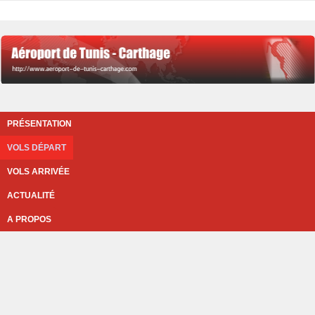
PRÉSENTATION
VOLS DÉPART
VOLS ARRIVÉE
ACTUALITÉ
A PROPOS