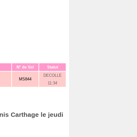
N° de Vol
Statut
DECOLLE
MS844
11:34
nis Carthage le jeudi