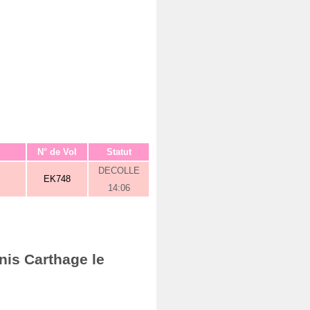
N° de Vol
Statut
DECOLLE
EK748
14:06
nis Carthage le