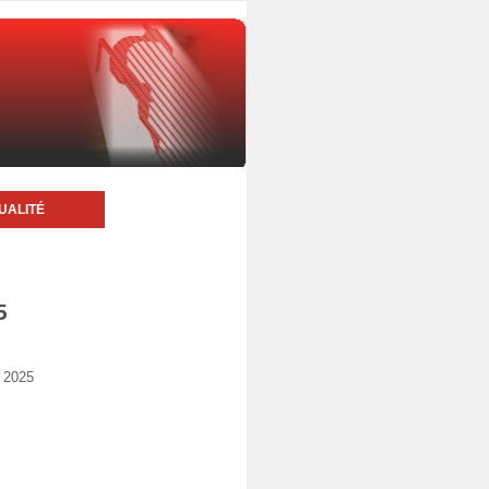
UALITÉ
5
t 2025