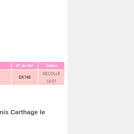
N° de Vol
Statut
DECOLLE
EK748
14:07
nis Carthage le