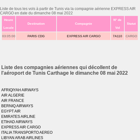
Liste de tous les vols à partir de Tunis via la compagnie aérienne EXPRESS AIR
CARGO en date du dimanche 08 mai 2022
Heure
N° de
Destination
Compagnie
Statut
Locale
Vol
03:05:00
PARIS CDG
EXPRESS AIR CARGO
7A110
CARGO
Liste des compagnies aériennes qui décollent de
l'aéroport de Tunis Carthage le dimanche 08 mai 2022
AFRIQIYAH AIRWAYS
AIR ALGERIE
AIR FRANCE
BERNIQ AIRWAYS
EGYPT AIR
EMIRATES AIRLINE
ETIHAD AIRWAYS
EXPRESS AIR CARGO
ITALIA TRANSPORTO AEREO
LIBYAN ARAB AIRLINES