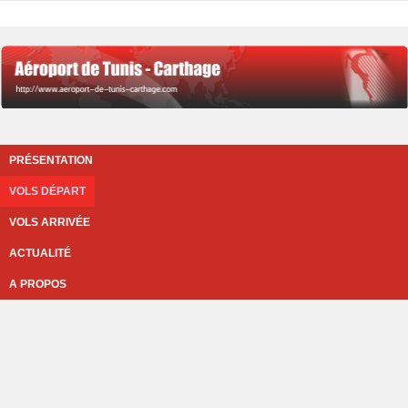
PRÉSENTATION
VOLS DÉPART
VOLS ARRIVÉE
ACTUALITÉ
A PROPOS