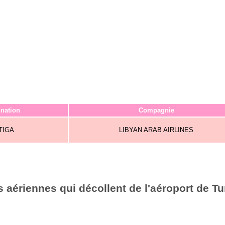
ination
Compagnie
TIGA
LIBYAN ARAB AIRLINES
 aériennes qui décollent de l'aéroport de Tu