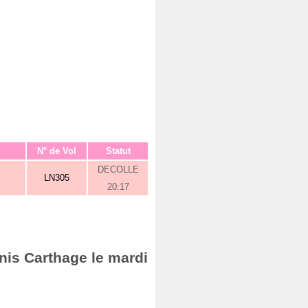
N° de Vol
Statut
DECOLLE
LN305
20:17
nis Carthage le mardi