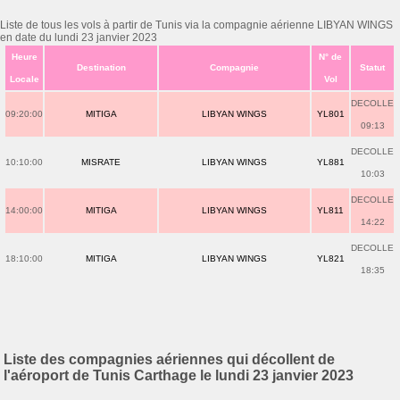
Liste de tous les vols à partir de Tunis via la compagnie aérienne LIBYAN WINGS
en date du lundi 23 janvier 2023
Heure
N° de
Destination
Compagnie
Statut
Locale
Vol
DECOLLE
09:20:00
MITIGA
LIBYAN WINGS
YL801
09:13
DECOLLE
10:10:00
MISRATE
LIBYAN WINGS
YL881
10:03
DECOLLE
14:00:00
MITIGA
LIBYAN WINGS
YL811
14:22
DECOLLE
18:10:00
MITIGA
LIBYAN WINGS
YL821
18:35
Liste des compagnies aériennes qui décollent de
l'aéroport de Tunis Carthage le lundi 23 janvier 2023