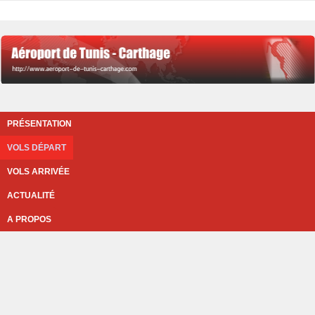
PRÉSENTATION
VOLS DÉPART
VOLS ARRIVÉE
ACTUALITÉ
A PROPOS