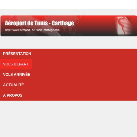
PRÉSENTATION
VOLS DÉPART
VOLS ARRIVÉE
ACTUALITÉ
A PROPOS