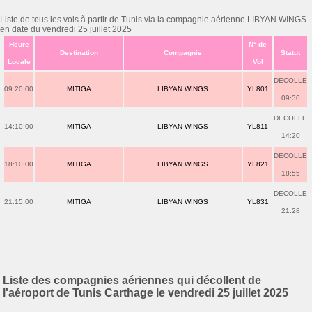
Liste de tous les vols à partir de Tunis via la compagnie aérienne LIBYAN WINGS
en date du vendredi 25 juillet 2025
Heure
N° de
Destination
Compagnie
Statut
Locale
Vol
DECOLLE
09:20:00
MITIGA
LIBYAN WINGS
YL801
09:30
DECOLLE
14:10:00
MITIGA
LIBYAN WINGS
YL811
14:20
DECOLLE
18:10:00
MITIGA
LIBYAN WINGS
YL821
18:55
DECOLLE
21:15:00
MITIGA
LIBYAN WINGS
YL831
21:28
Liste des compagnies aériennes qui décollent de
l'aéroport de Tunis Carthage le vendredi 25 juillet 2025