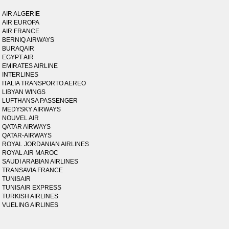
AIR ALGERIE
AIR EUROPA
AIR FRANCE
BERNIQ AIRWAYS
BURAQAIR
EGYPT AIR
EMIRATES AIRLINE
INTERLINES
ITALIA TRANSPORTO AEREO
LIBYAN WINGS
LUFTHANSA PASSENGER
MEDYSKY AIRWAYS
NOUVEL AIR
QATAR AIRWAYS
QATAR-AIRWAYS
ROYAL JORDANIAN AIRLINES
ROYAL AIR MAROC
SAUDI ARABIAN AIRLINES
TRANSAVIA FRANCE
TUNISAIR
TUNISAIR EXPRESS
TURKISH AIRLINES
VUELING AIRLINES