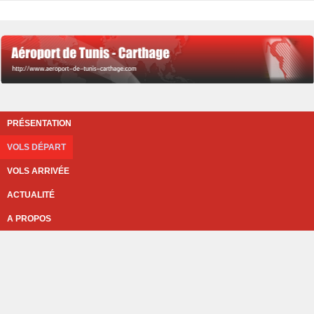
PRÉSENTATION
VOLS DÉPART
VOLS ARRIVÉE
ACTUALITÉ
A PROPOS