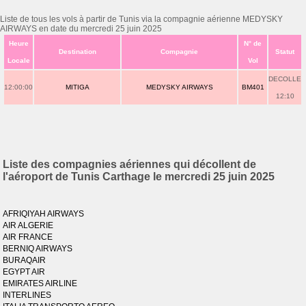
Liste de tous les vols à partir de Tunis via la compagnie aérienne MEDYSKY
AIRWAYS en date du mercredi 25 juin 2025
Heure
N° de
Destination
Compagnie
Statut
Locale
Vol
DECOLLE
12:00:00
MITIGA
MEDYSKY AIRWAYS
BM401
12:10
Liste des compagnies aériennes qui décollent de
l'aéroport de Tunis Carthage le mercredi 25 juin 2025
AFRIQIYAH AIRWAYS
AIR ALGERIE
AIR FRANCE
BERNIQ AIRWAYS
BURAQAIR
EGYPT AIR
EMIRATES AIRLINE
INTERLINES