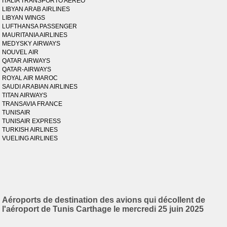
ITALIA TRANSPORTO AEREO
LIBYAN ARAB AIRLINES
LIBYAN WINGS
LUFTHANSA PASSENGER
MAURITANIA AIRLINES
MEDYSKY AIRWAYS
NOUVEL AIR
QATAR AIRWAYS
QATAR-AIRWAYS
ROYAL AIR MAROC
SAUDI ARABIAN AIRLINES
TITAN AIRWAYS
TRANSAVIA FRANCE
TUNISAIR
TUNISAIR EXPRESS
TURKISH AIRLINES
VUELING AIRLINES
Aéroports de destination des avions qui décollent de
l'aéroport de Tunis Carthage le mercredi 25 juin 2025