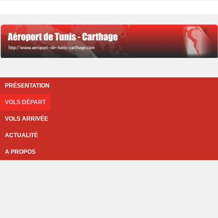
PRÉSENTATION
VOLS DÉPART
VOLS ARRIVÉE
ACTUALITÉ
A PROPOS