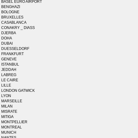
BASEL EURO AIRPORT
BENGHAZI
BOLOGNE
BRUXELLES
CASABLANCA
CONAKRY _ DIASS
DJERBA
DOHA
DUBAI
DUESSELDORF
FRANKFURT
GENEVE
ISTANBUL
JEDDAH
LABREG
LE CAIRE
LILLE
LONDON GATWICK
LYON
MARSEILLE
MILAN
MISRATE
MITIGA
MONTPELLIER
MONTREAL
MUNICH
NANTES