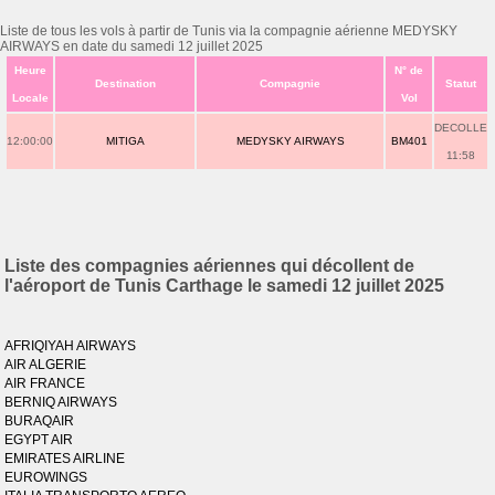
Liste de tous les vols à partir de Tunis via la compagnie aérienne MEDYSKY
AIRWAYS en date du samedi 12 juillet 2025
Heure
N° de
Destination
Compagnie
Statut
Locale
Vol
DECOLLE
12:00:00
MITIGA
MEDYSKY AIRWAYS
BM401
11:58
Liste des compagnies aériennes qui décollent de
l'aéroport de Tunis Carthage le samedi 12 juillet 2025
AFRIQIYAH AIRWAYS
AIR ALGERIE
AIR FRANCE
BERNIQ AIRWAYS
BURAQAIR
EGYPT AIR
EMIRATES AIRLINE
EUROWINGS