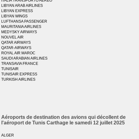
ITALIA TRANSPORTO AEREO
LIBYAN ARAB AIRLINES
LIBYAN EXPRESS
LIBYAN WINGS
LUFTHANSA PASSENGER
MAURITANIA AIRLINES
MEDYSKY AIRWAYS
NOUVEL AIR
QATAR AIRWAYS
QATAR-AIRWAYS
ROYAL AIR MAROC
SAUDI ARABIAN AIRLINES
TRANSAVIA FRANCE
TUNISAIR
TUNISAIR EXPRESS
TURKISH AIRLINES
Aéroports de destination des avions qui décollent de
l'aéroport de Tunis Carthage le samedi 12 juillet 2025
ALGER