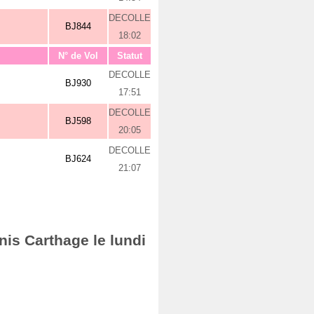
DECOLLE
BJ844
18:02
N° de Vol
Statut
DECOLLE
BJ930
17:51
DECOLLE
BJ598
20:05
DECOLLE
BJ624
21:07
nis Carthage le lundi