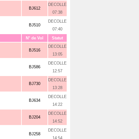
DECOLLE
BJ612
07:38
DECOLLE
BJ510
07:40
N° de Vol
Statut
DECOLLE
BJ516
13:05
DECOLLE
BJ586
12:57
DECOLLE
BJ730
13:28
DECOLLE
BJ634
14:22
DECOLLE
BJ204
14:52
DECOLLE
BJ258
14:54