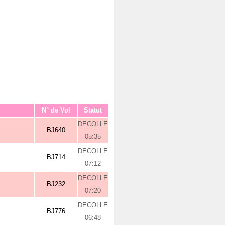
N° de Vol
Statut
DECOLLE
BJ640
05:35
DECOLLE
BJ714
07:12
DECOLLE
BJ232
07:20
DECOLLE
BJ776
06:48