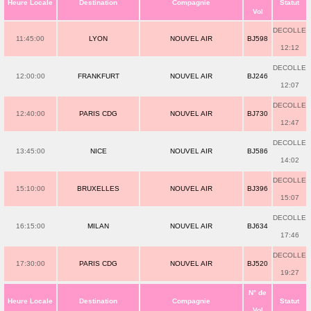
Heure Locale
Destination
Compagnie
Statut
Vol
DECOLLE
11:45:00
LYON
NOUVEL AIR
BJ598
12:12
DECOLLE
12:00:00
FRANKFURT
NOUVEL AIR
BJ246
12:07
DECOLLE
12:40:00
PARIS CDG
NOUVEL AIR
BJ730
12:47
DECOLLE
13:45:00
NICE
NOUVEL AIR
BJ586
14:02
DECOLLE
15:10:00
BRUXELLES
NOUVEL AIR
BJ396
15:07
DECOLLE
16:15:00
MILAN
NOUVEL AIR
BJ634
17:46
DECOLLE
17:30:00
PARIS CDG
NOUVEL AIR
BJ520
19:27
N° de
Heure Locale
Destination
Compagnie
Statut
Vol