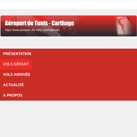
PRÉSENTATION
VOLS DÉPART
VOLS ARRIVÉE
ACTUALITÉ
A PROPOS