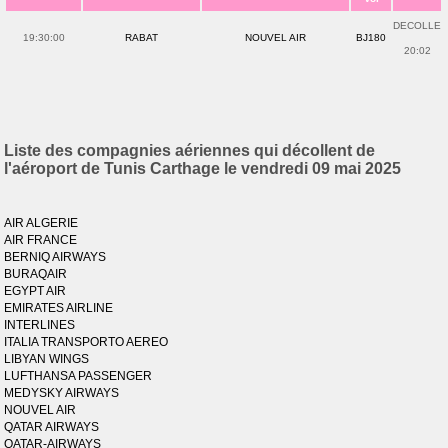
DECOLLE
19:30:00
RABAT
NOUVEL AIR
BJ180
20:02
Liste des compagnies aériennes qui décollent de
l'aéroport de Tunis Carthage le vendredi 09 mai 2025
AIR ALGERIE
AIR FRANCE
BERNIQ AIRWAYS
BURAQAIR
EGYPT AIR
EMIRATES AIRLINE
INTERLINES
ITALIA TRANSPORTO AEREO
LIBYAN WINGS
LUFTHANSA PASSENGER
MEDYSKY AIRWAYS
NOUVEL AIR
QATAR AIRWAYS
QATAR-AIRWAYS