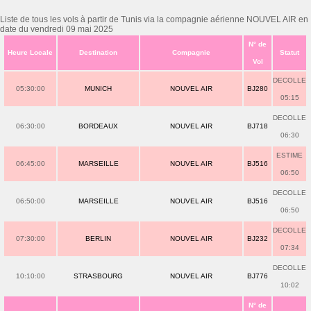
Liste de tous les vols à partir de Tunis via la compagnie aérienne NOUVEL AIR en
date du vendredi 09 mai 2025
N° de
Heure Locale
Destination
Compagnie
Statut
Vol
DECOLLE
05:30:00
MUNICH
NOUVEL AIR
BJ280
05:15
DECOLLE
06:30:00
BORDEAUX
NOUVEL AIR
BJ718
06:30
ESTIME
06:45:00
MARSEILLE
NOUVEL AIR
BJ516
06:50
DECOLLE
06:50:00
MARSEILLE
NOUVEL AIR
BJ516
06:50
DECOLLE
07:30:00
BERLIN
NOUVEL AIR
BJ232
07:34
DECOLLE
10:10:00
STRASBOURG
NOUVEL AIR
BJ776
10:02
N° de