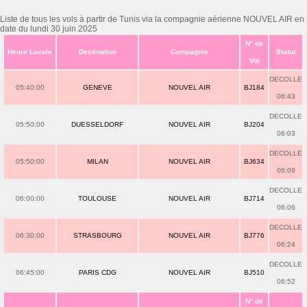
Liste de tous les vols à partir de Tunis via la compagnie aérienne NOUVEL AIR en
date du lundi 30 juin 2025
N° de
Heure Locale
Destination
Compagnie
Statut
Vol
DECOLLE
05:40:00
GENEVE
NOUVEL AIR
BJ184
06:43
DECOLLE
05:50:00
DUESSELDORF
NOUVEL AIR
BJ204
06:03
DECOLLE
05:50:00
MILAN
NOUVEL AIR
BJ634
06:09
DECOLLE
06:00:00
TOULOUSE
NOUVEL AIR
BJ714
06:06
DECOLLE
06:30:00
STRASBOURG
NOUVEL AIR
BJ776
06:24
DECOLLE
06:45:00
PARIS CDG
NOUVEL AIR
BJ510
06:52
N° de