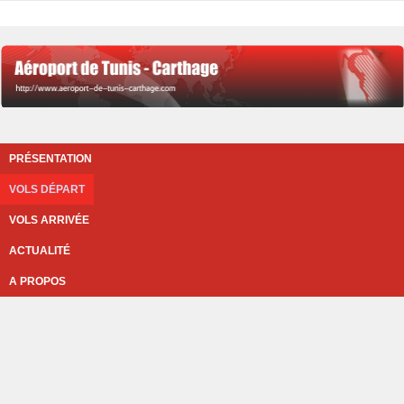
PRÉSENTATION
VOLS DÉPART
VOLS ARRIVÉE
ACTUALITÉ
A PROPOS