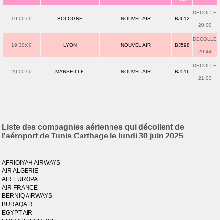
DECOLLE
19:00:00
BOLOGNE
NOUVEL AIR
BJ612
20:00
DECOLLE
19:30:00
LYON
NOUVEL AIR
BJ598
20:44
DECOLLE
20:00:00
MARSEILLE
NOUVEL AIR
BJ516
21:03
Liste des compagnies aériennes qui décollent de
l'aéroport de Tunis Carthage le lundi 30 juin 2025
AFRIQIYAH AIRWAYS
AIR ALGERIE
AIR EUROPA
AIR FRANCE
BERNIQ AIRWAYS
BURAQAIR
EGYPT AIR