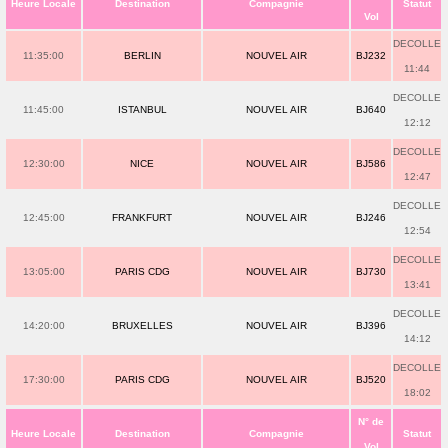
Heure Locale
Destination
Compagnie
Statut
Vol
DECOLLE
11:35:00
BERLIN
NOUVEL AIR
BJ232
11:44
DECOLLE
11:45:00
ISTANBUL
NOUVEL AIR
BJ640
12:12
DECOLLE
12:30:00
NICE
NOUVEL AIR
BJ586
12:47
DECOLLE
12:45:00
FRANKFURT
NOUVEL AIR
BJ246
12:54
DECOLLE
13:05:00
PARIS CDG
NOUVEL AIR
BJ730
13:41
DECOLLE
14:20:00
BRUXELLES
NOUVEL AIR
BJ396
14:12
DECOLLE
17:30:00
PARIS CDG
NOUVEL AIR
BJ520
18:02
N° de
Heure Locale
Destination
Compagnie
Statut
Vol