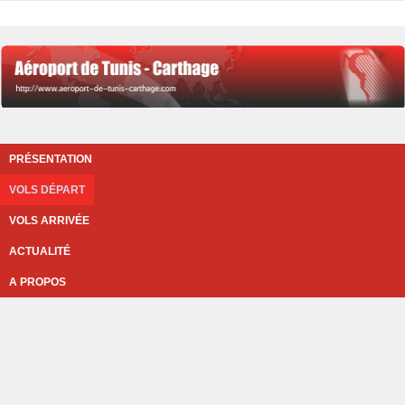
PRÉSENTATION
VOLS DÉPART
VOLS ARRIVÉE
ACTUALITÉ
A PROPOS