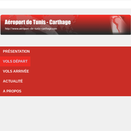
PRÉSENTATION
VOLS DÉPART
VOLS ARRIVÉE
ACTUALITÉ
A PROPOS