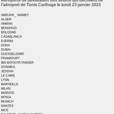
Aéroports de destination des avions qui décollent de
l'aéroport de Tunis Carthage le lundi 23 janvier 2023
ABIDJAN _ NIAMEY
ALGER
AMMAN
BENGHAZI
BOLOGNE
CASABLANCA
DJERBA
DOHA
DUBAI
DUESSELDORF
FRANKFURT
IBN BATOUTA TANGER
ISTANBUL
JEDDAH
LE CAIRE
LYON
MARSEILLE
MILAN
MISRATE
MITIGA
MUNICH
NANTES
NICE