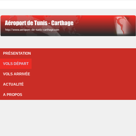
PRÉSENTATION
VOLS DÉPART
VOLS ARRIVÉE
ACTUALITÉ
A PROPOS