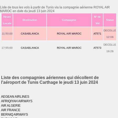
Liste de tous les vols à partir de Tunis via la compagnie aérienne ROYAL AIR
MAROC en date du jeudi 13 juin 2024
Heure
N° de
Destination
Compagnie
Statut
Locale
Vol
DECOLLE
11:50:00
CASABLANCA
ROYAL AIR MAROC
AT571
12:08
DECOLLE
17:55:00
CASABLANCA
ROYAL AIR MAROC
AT573
19:28
Liste des compagnies aériennes qui décollent de
l'aéroport de Tunis Carthage le jeudi 13 juin 2024
AEGEAN AIRLINES
AFRIQIYAH AIRWAYS
AIR ALGERIE
AIR FRANCE
BERNIQ AIRWAYS