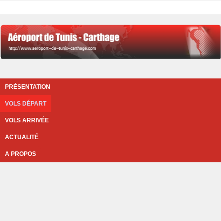
PRÉSENTATION
VOLS DÉPART
VOLS ARRIVÉE
ACTUALITÉ
A PROPOS