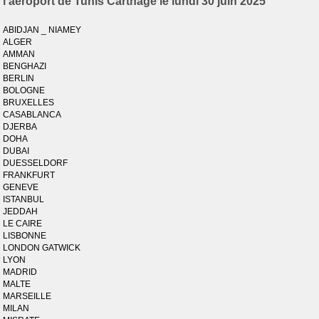
l'aéroport de Tunis Carthage le lundi 30 juin 2025
ABIDJAN _ NIAMEY
ALGER
AMMAN
BENGHAZI
BERLIN
BOLOGNE
BRUXELLES
CASABLANCA
DJERBA
DOHA
DUBAI
DUESSELDORF
FRANKFURT
GENEVE
ISTANBUL
JEDDAH
LE CAIRE
LISBONNE
LONDON GATWICK
LYON
MADRID
MALTE
MARSEILLE
MILAN