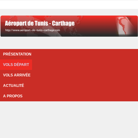
PRÉSENTATION
VOLS DÉPART
VOLS ARRIVÉE
ACTUALITÉ
A PROPOS