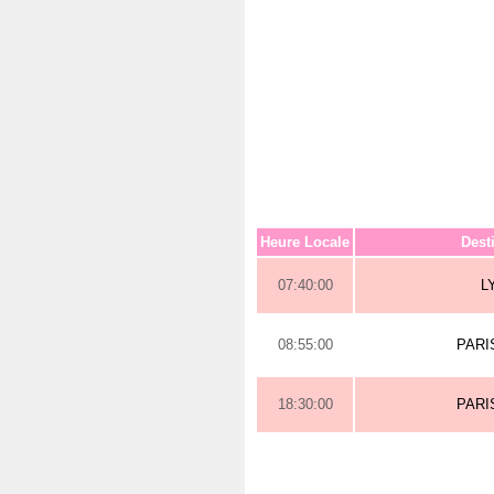
Heure Locale
Dest
07:40:00
L
08:55:00
PARI
18:30:00
PARI