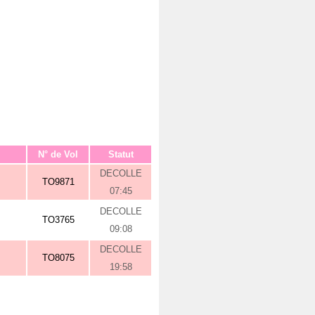
N° de Vol
Statut
DECOLLE
TO9871
07:45
DECOLLE
TO3765
09:08
DECOLLE
TO8075
19:58