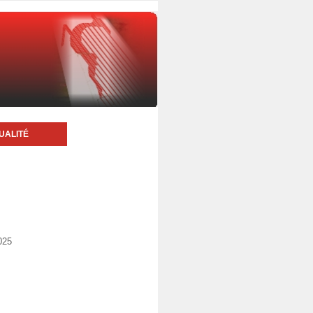
UALITÉ
025