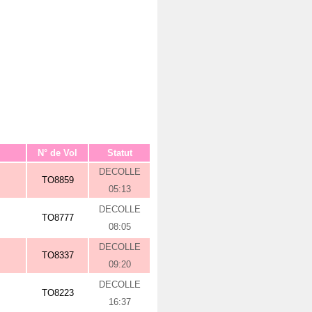
N° de Vol
Statut
DECOLLE
TO8859
05:13
DECOLLE
TO8777
08:05
DECOLLE
TO8337
09:20
DECOLLE
TO8223
16:37