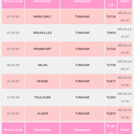
Heure Locale
Destination
Compagnie
Statut
Vol
DECOLLE
07:45:00
PARIS ORLY
TUNISAIR
TU718
09:16
DECOLLE
07:50:00
BRUXELLES
TUNISAIR
TU954
10:47
DECOLLE
07:55:00
FRANKFURT
TUNISAIR
TU744
10:35
DECOLLE
08:00:00
MILAN
TUNISAIR
TU756
08:22
DECOLLE
11:45:00
VENISE
TUNISAIR
TU472
12:26
DECOLLE
12:05:00
TOULOUSE
TUNISAIR
TU282
12:35
DECOLLE
12:15:00
ALGER
TUNISAIR
TU374
16:20
N° de
Heure Locale
Destination
Compagnie
Statut
Vol