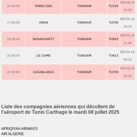
DECOLLE
16:45:00
PARIS CDG
TUNISAIR
TU724
20:29
DECOLLE
17:00:00
ORAN
TUNISAIR
TU708
19:18
DECOLLE
18:25:00
NOUAKCHOTT
TUNISAIR
TU563
21:45
DECOLLE
22:00:00
LE CAIRE
TUNISAIR
TU813
00:22
DECOLLE
22:30:00
CASABLANCA
TUNISAIR
TU705
00:34
Liste des compagnies aériennes qui décollent de
l'aéroport de Tunis Carthage le mardi 08 juillet 2025
AFRIQIYAH AIRWAYS
AIR ALGERIE