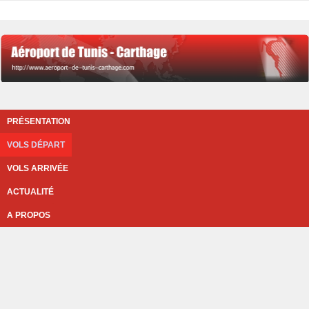
PRÉSENTATION
VOLS DÉPART
VOLS ARRIVÉE
ACTUALITÉ
A PROPOS