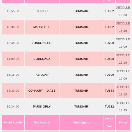
DECOLLE
12:55:00
ZURICH
TUNISAIR
TU602
13:30
DECOLLE
13:35:00
MARSEILLE
TUNISAIR
TU902
16:40
DECOLLE
13:45:00
LONDON LHR.
TUNISAIR
TU790
16:09
DECOLLE
14:00:00
BORDEAUX
TUNISAIR
TU628
15:16
DECOLLE
15:15:00
ABIDJAN
TUNISAIR
TU399
19:00
DECOLLE
15:30:00
CONAKRY _ DIASS
TUNISAIR
TU343
19:18
DECOLLE
15:34:00
PARIS ORLY
TUNISAIR
TU722
18:35
N° de
Heure Locale
Destination
Compagnie
Statut
Vol