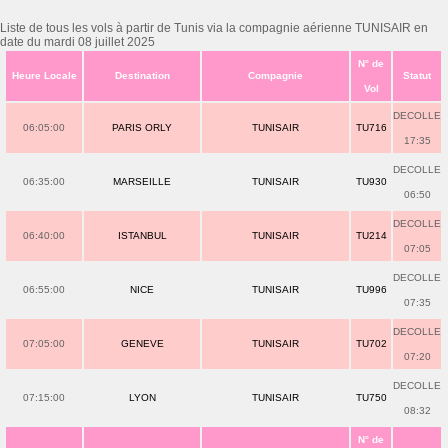
Liste de tous les vols à partir de Tunis via la compagnie aérienne TUNISAIR en
date du mardi 08 juillet 2025
N° de
Heure Locale
Destination
Compagnie
Statut
Vol
DECOLLE
06:05:00
PARIS ORLY
TUNISAIR
TU716
17:35
DECOLLE
06:35:00
MARSEILLE
TUNISAIR
TU930
06:50
DECOLLE
06:40:00
ISTANBUL
TUNISAIR
TU214
07:05
DECOLLE
06:55:00
NICE
TUNISAIR
TU996
07:35
DECOLLE
07:05:00
GENEVE
TUNISAIR
TU702
07:20
DECOLLE
07:15:00
LYON
TUNISAIR
TU750
08:32
N° de