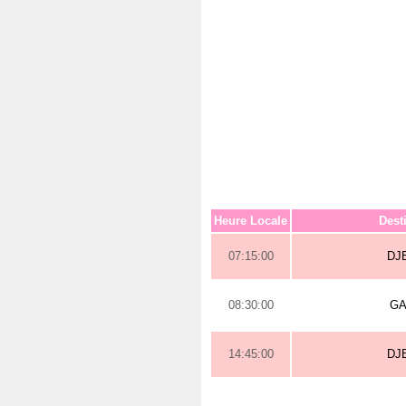
Heure Locale
Dest
07:15:00
DJ
08:30:00
GA
14:45:00
DJ