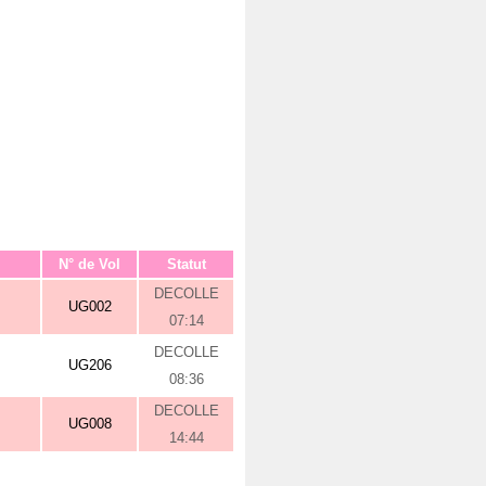
N° de Vol
Statut
DECOLLE
UG002
07:14
DECOLLE
UG206
08:36
DECOLLE
UG008
14:44