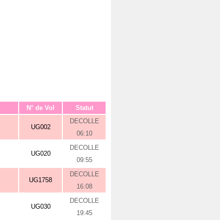
N° de Vol
Statut
DECOLLE
UG002
06:10
DECOLLE
UG020
09:55
DECOLLE
UG1758
16:08
DECOLLE
UG030
19:45