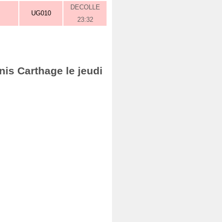
DECOLLE
UG010
23:32
nis Carthage le jeudi