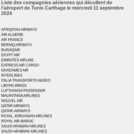
Liste des compagnies aériennes qui décollent de
l'aéroport de Tunis Carthage le mercredi 11 septembre
2024
AFRIQIYAH AIRWAYS
AIR ALGERIE
AIR FRANCE
BERNIQ AIRWAYS
BURAQAIR
EGYPT AIR
EMIRATES AIRLINE
EXPRESS AIR CARGO
GHADAMES AIR
INTERLINES
ITALIA TRANSPORTO AEREO
LIBYAN WINGS
LUFTHANSA PASSENGER
MAURITANIA AIRLINES
NOUVEL AIR
QATAR AIRWAYS
QATAR-AIRWAYS
ROYAL JORDANIAN AIRLINES
ROYAL AIR MAROC
SAUDI ARABIAN AIRLINES
SAUDI-ARABIAN-AIRLINES