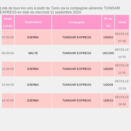
Liste de tous les vols à partir de Tunis via la compagnie aérienne TUNISAIR
EXPRESS en date du mercredi 11 septembre 2024
Heure
N° de
Destination
Compagnie
Statut
Locale
Vol
DECOLLE
07:00:00
DJERBA
TUNISAIR EXPRESS
UG002
07:08
DECOLLE
09:30:00
MALTE
TUNISAIR EXPRESS
UG1300
10:55
DECOLLE
11:30:00
DJERBA
TUNISAIR EXPRESS
UG400
11:55
DECOLLE
15:00:00
DJERBA
TUNISAIR EXPRESS
UG008
15:19
DECOLLE
18:30:00
DJERBA
TUNISAIR EXPRESS
UG010
18:46