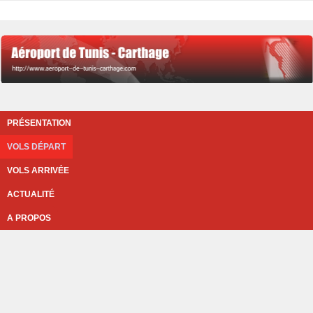
PRÉSENTATION
VOLS DÉPART
VOLS ARRIVÉE
ACTUALITÉ
A PROPOS