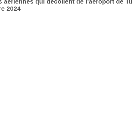
aériennes qui décollent de l'aéroport de Tu
re 2024