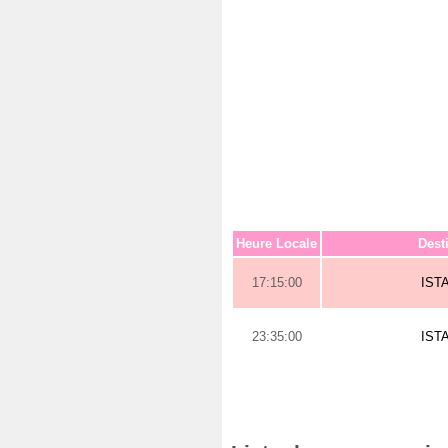
Heure Locale
Dest
17:15:00
IST
23:35:00
IST