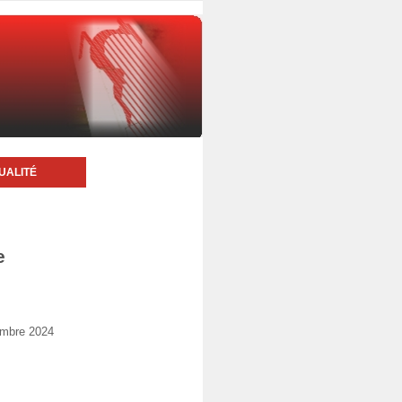
UALITÉ
e
embre 2024