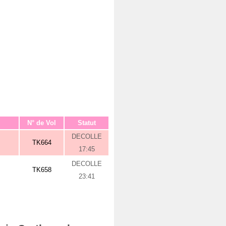
N° de Vol
Statut
DECOLLE
TK664
17:45
DECOLLE
TK658
23:41