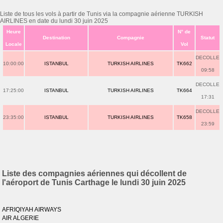
Liste de tous les vols à partir de Tunis via la compagnie aérienne TURKISH
AIRLINES en date du lundi 30 juin 2025
Heure
N° de
Destination
Compagnie
Statut
Locale
Vol
DECOLLE
10:00:00
ISTANBUL
TURKISH AIRLINES
TK662
09:58
DECOLLE
17:25:00
ISTANBUL
TURKISH AIRLINES
TK664
17:31
DECOLLE
23:35:00
ISTANBUL
TURKISH AIRLINES
TK658
23:59
Liste des compagnies aériennes qui décollent de
l'aéroport de Tunis Carthage le lundi 30 juin 2025
AFRIQIYAH AIRWAYS
AIR ALGERIE