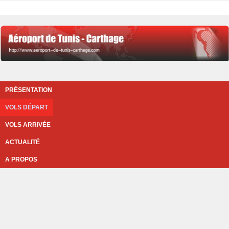
PRÉSENTATION
VOLS DÉPART
VOLS ARRIVÉE
ACTUALITÉ
A PROPOS