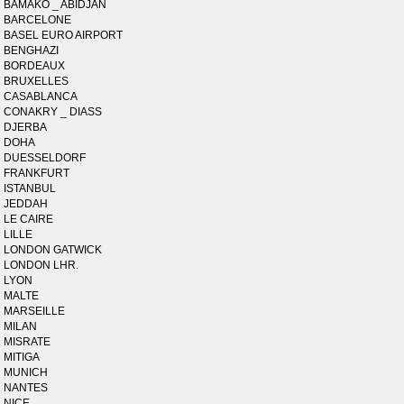
BAMAKO _ ABIDJAN
BARCELONE
BASEL EURO AIRPORT
BENGHAZI
BORDEAUX
BRUXELLES
CASABLANCA
CONAKRY _ DIASS
DJERBA
DOHA
DUESSELDORF
FRANKFURT
ISTANBUL
JEDDAH
LE CAIRE
LILLE
LONDON GATWICK
LONDON LHR.
LYON
MALTE
MARSEILLE
MILAN
MISRATE
MITIGA
MUNICH
NANTES
NICE