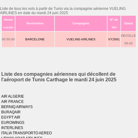
Liste de tous les vols à partir de Tunis via la compagnie aérienne VUELING
AIRLINES en date du mardi 24 juin 2025
Heure
N° de
Destination
Compagnie
Statut
Locale
Vol
DECOLLE
00:50:00
BARCELONE
VUELING AIRLINES
VY2691
00:42
Liste des compagnies aériennes qui décollent de
l'aéroport de Tunis Carthage le mardi 24 juin 2025
AIR ALGERIE
AIR FRANCE
BERNIQ AIRWAYS
BURAQAIR
EGYPT AIR
EUROWINGS
INTERLINES
ITALIA TRANSPORTO AEREO