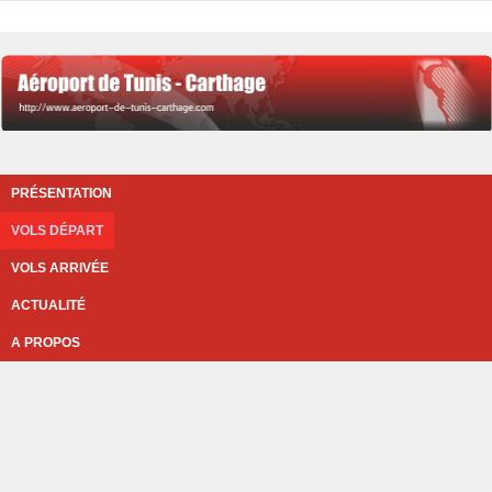
PRÉSENTATION
VOLS DÉPART
VOLS ARRIVÉE
ACTUALITÉ
A PROPOS