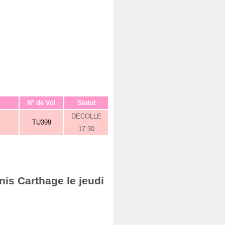
N° de Vol
Statut
DECOLLE
TU399
17:30
nis Carthage le jeudi