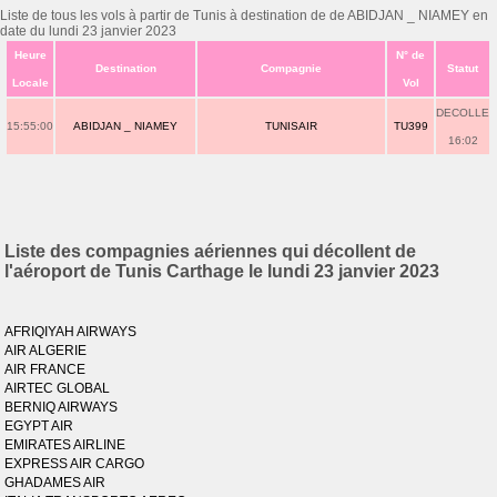
Liste de tous les vols à partir de Tunis à destination de de ABIDJAN _ NIAMEY en
date du lundi 23 janvier 2023
Heure
N° de
Destination
Compagnie
Statut
Locale
Vol
DECOLLE
15:55:00
ABIDJAN _ NIAMEY
TUNISAIR
TU399
16:02
Liste des compagnies aériennes qui décollent de
l'aéroport de Tunis Carthage le lundi 23 janvier 2023
AFRIQIYAH AIRWAYS
AIR ALGERIE
AIR FRANCE
AIRTEC GLOBAL
BERNIQ AIRWAYS
EGYPT AIR
EMIRATES AIRLINE
EXPRESS AIR CARGO
GHADAMES AIR