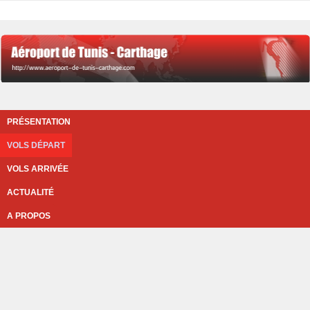
PRÉSENTATION
VOLS DÉPART
VOLS ARRIVÉE
ACTUALITÉ
A PROPOS