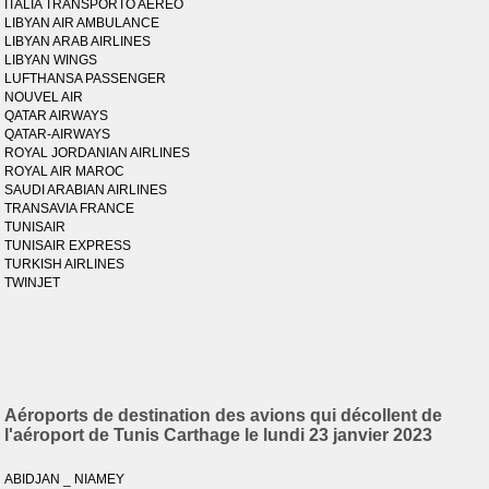
ITALIA TRANSPORTO AEREO
LIBYAN AIR AMBULANCE
LIBYAN ARAB AIRLINES
LIBYAN WINGS
LUFTHANSA PASSENGER
NOUVEL AIR
QATAR AIRWAYS
QATAR-AIRWAYS
ROYAL JORDANIAN AIRLINES
ROYAL AIR MAROC
SAUDI ARABIAN AIRLINES
TRANSAVIA FRANCE
TUNISAIR
TUNISAIR EXPRESS
TURKISH AIRLINES
TWINJET
Aéroports de destination des avions qui décollent de
l'aéroport de Tunis Carthage le lundi 23 janvier 2023
ABIDJAN _ NIAMEY