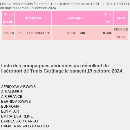
Liste de tous les vols à partir de Tunis à destination de de BASEL EURO AIRPORT
en date du samedi 19 octobre 2024
Heure
N° de
Destination
Compagnie
Statut
Locale
Vol
DECOLLE
05:50:00
BASEL EURO AIRPORT
NOUVEL AIR
BJ166
06:04
Liste des compagnies aériennes qui décollent de
l'aéroport de Tunis Carthage le samedi 19 octobre 2024
AFRIQIYAH AIRWAYS
AIR ALGERIE
AIR FRANCE
BERNIQ AIRWAYS
BURAQAIR
EGYPT AIR
EMIRATES AIRLINE
EXPRESS AIR CARGO
ITALIA TRANSPORTO AEREO