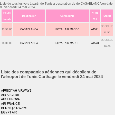
Liste de tous les vols à partir de Tunis à destination de de CASABLANCA en date
du vendredi 24 mai 2024
Heure
N° de
Destination
Compagnie
Statut
Locale
Vol
DECOLLE
11:50:00
CASABLANCA
ROYAL AIR MAROC
AT571
11:50
DECOLLE
18:00:00
CASABLANCA
ROYAL AIR MAROC
AT573
18:00
Liste des compagnies aériennes qui décollent de
l'aéroport de Tunis Carthage le vendredi 24 mai 2024
AFRIQIYAH AIRWAYS
AIR ALGERIE
AIR EUROPA
AIR FRANCE
BERNIQ AIRWAYS
EGYPT AIR