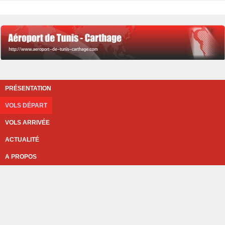
PRÉSENTATION
VOLS DÉPART
VOLS ARRIVÉE
ACTUALITÉ
A PROPOS