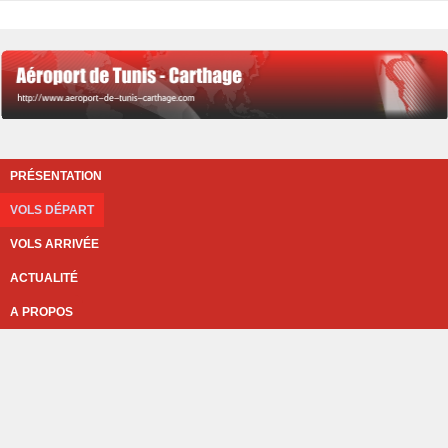
PRÉSENTATION
VOLS DÉPART
VOLS ARRIVÉE
ACTUALITÉ
A PROPOS