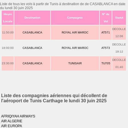
Liste de tous les vols à partir de Tunis à destination de de CASABLANCA en date
du lundi 30 juin 2025
Heure
N° de
Destination
Compagnie
Statut
Locale
Vol
DECOLLE
11:50:00
CASABLANCA
ROYAL AIR MAROC
AT571
12:06
DECOLLE
18:00:00
CASABLANCA
ROYAL AIR MAROC
AT573
19:12
DECOLLE
23:30:00
CASABLANCA
TUNISAIR
TU705
01:40
Liste des compagnies aériennes qui décollent de
l'aéroport de Tunis Carthage le lundi 30 juin 2025
AFRIQIYAH AIRWAYS
AIR ALGERIE
AIR EUROPA