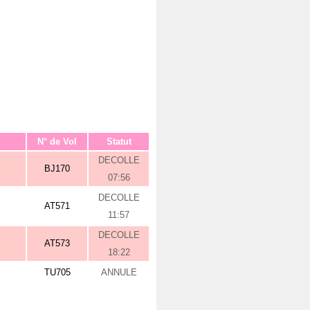
N° de Vol
Statut
DECOLLE
BJ170
07:56
DECOLLE
AT571
11:57
DECOLLE
AT573
18:22
TU705
ANNULE