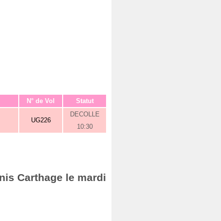
N° de Vol
Statut
DECOLLE
UG226
10:30
nis Carthage le mardi