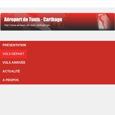
PRÉSENTATION
VOLS DÉPART
VOLS ARRIVÉE
ACTUALITÉ
A PROPOS