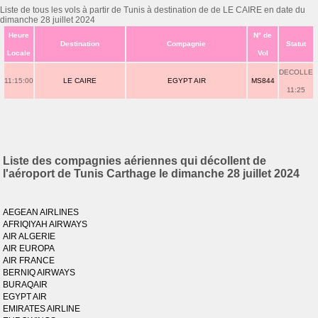
Liste de tous les vols à partir de Tunis à destination de de LE CAIRE en date du
dimanche 28 juillet 2024
Heure
N° de
Destination
Compagnie
Statut
Locale
Vol
DECOLLE
11:15:00
LE CAIRE
EGYPT AIR
MS844
11:25
Liste des compagnies aériennes qui décollent de
l'aéroport de Tunis Carthage le dimanche 28 juillet 2024
AEGEAN AIRLINES
AFRIQIYAH AIRWAYS
AIR ALGERIE
AIR EUROPA
AIR FRANCE
BERNIQ AIRWAYS
BURAQAIR
EGYPT AIR
EMIRATES AIRLINE