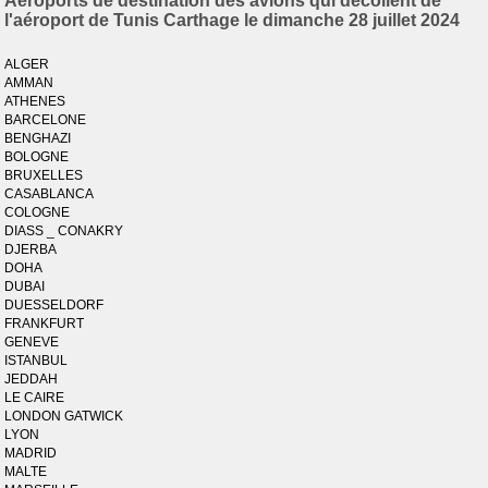
Aéroports de destination des avions qui décollent de
l'aéroport de Tunis Carthage le dimanche 28 juillet 2024
ALGER
AMMAN
ATHENES
BARCELONE
BENGHAZI
BOLOGNE
BRUXELLES
CASABLANCA
COLOGNE
DIASS _ CONAKRY
DJERBA
DOHA
DUBAI
DUESSELDORF
FRANKFURT
GENEVE
ISTANBUL
JEDDAH
LE CAIRE
LONDON GATWICK
LYON
MADRID
MALTE