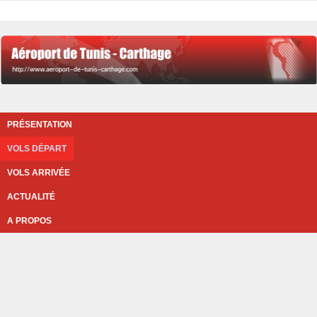
PRÉSENTATION
VOLS DÉPART
VOLS ARRIVÉE
ACTUALITÉ
A PROPOS