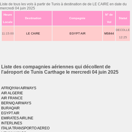
Liste de tous les vols à partir de Tunis à destination de de LE CAIRE en date du
mercredi 04 juin 2025
Heure
N° de
Destination
Compagnie
Statut
Locale
Vol
DECOLLE
11:15:00
LE CAIRE
EGYPT AIR
MS844
12:25
Liste des compagnies aériennes qui décollent de
l'aéroport de Tunis Carthage le mercredi 04 juin 2025
AFRIQIYAH AIRWAYS
AIR ALGERIE
AIR FRANCE
BERNIQ AIRWAYS
BURAQAIR
EGYPT AIR
EMIRATES AIRLINE
INTERLINES
ITALIA TRANSPORTO AEREO