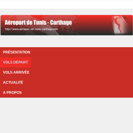
PRÉSENTATION
VOLS DÉPART
VOLS ARRIVÉE
ACTUALITÉ
A PROPOS