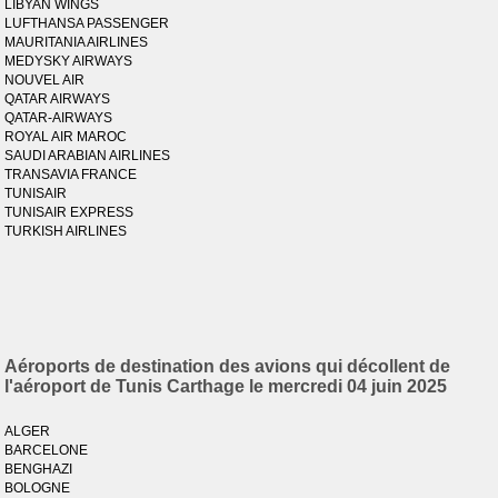
LIBYAN WINGS
LUFTHANSA PASSENGER
MAURITANIA AIRLINES
MEDYSKY AIRWAYS
NOUVEL AIR
QATAR AIRWAYS
QATAR-AIRWAYS
ROYAL AIR MAROC
SAUDI ARABIAN AIRLINES
TRANSAVIA FRANCE
TUNISAIR
TUNISAIR EXPRESS
TURKISH AIRLINES
Aéroports de destination des avions qui décollent de
l'aéroport de Tunis Carthage le mercredi 04 juin 2025
ALGER
BARCELONE
BENGHAZI
BOLOGNE